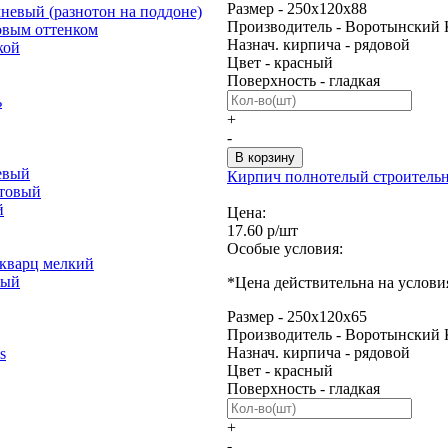
Размер - 250х120х88
невый (разнотон на поддоне)
Производитель - Воротынский 
овым оттенком
Назнач. кирпича - рядовой
кой
Цвет - красный
Поверхность - гладкая
ь
+
-
евый
Кирпич полнотелый строитель
отовый
й
Цена:
17.60 р/шт
Особые условия:
 кварц мелкий
лый
*Цена действительна на услови
Размер - 250х120х65
Производитель - Воротынский 
Назнач. кирпича - рядовой
s
Цвет - красный
Поверхность - гладкая
+
-