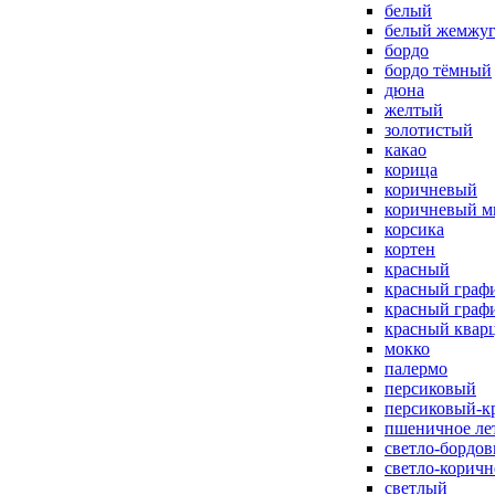
белый
белый жемжу
бордо
бордо тёмный
дюна
желтый
золотистый
какао
корица
коричневый
коричневый м
корсика
кортен
красный
красный граф
красный граф
красный квар
мокко
палермо
персиковый
персиковый-к
пшеничное ле
светло-бордо
светло-корич
светлый