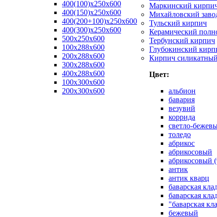
400(100)x250x600
Маркинский кирпи
400(150)x250x600
Михайловский заво
400(200+100)x250x600
Тульский кирпич
400(300)x250x600
Керамический полн
500x250x600
Тербунский кирпич
100x288x600
Глубокинский кирп
200x288x600
Кирпич силикатны
300x288x600
400x288x600
Цвет:
100х300х600
200х300х600
альбион
бавария
везувий
коррида
светло-бежев
толедо
абрикос
абрикосовый
абрикосовый (
антик
антик кварц
баварская кла
баварская кла
"баварская кл
бежевый