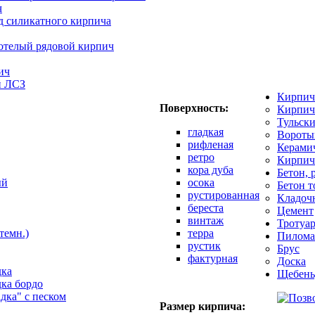
ч
д силикатного кирпича
отелый рядовой кирпич
ич
й ЛСЗ
Кирпич
Поверхность:
Кирпич
Тульск
гладкая
Вороты
рифленая
Керами
ретро
Кирпич
кора дуба
Бетон, 
ый
осока
Бетон 
рустированная
Кладоч
береста
Цемент
винтаж
Тротуар
темн.)
терра
Пилома
рустик
Брус
фактурная
Доска
дка
Щебень
дка бордо
адка" с песком
Размер кирпича: