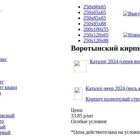
250х60х65
г
250х65х65
250х85х65
250х85х88
200х100х55
250х120х65
250х120х88
Воротынский кирп
икс
Каталог 2024 (серия ви
ит
ит кварц
Каталог-веер 2024 (весь 
ц
Кирпич полнотелый стр
Цена:
расный
33.85 р/шт
то
Особые условия:
вый
*Цена действительна на услови
невый