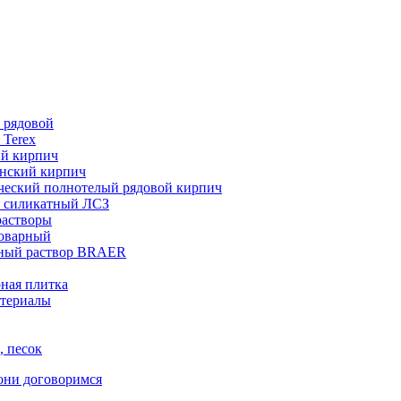
 рядовой
 Terex
ий кирпич
нский кирпич
ческий полнотелый рядовой кирпич
 силикатный ЛСЗ
растворы
товарный
ный раствор BRAER
ная плитка
териалы
, песок