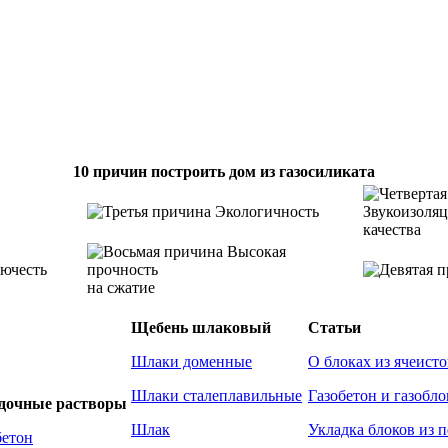
10 причин построить дом из газосиликата
Экологичность
Звукоизоля
качества
Высокая
ючесть
прочность
на сжатие
Щебень шлаковый
Статьи
Шлаки доменные
О блоках из ячеисто
Шлаки сталеплавильные
Газобетон и газобло
адочные растворы
Шлак
Укладка блоков из 
бетон