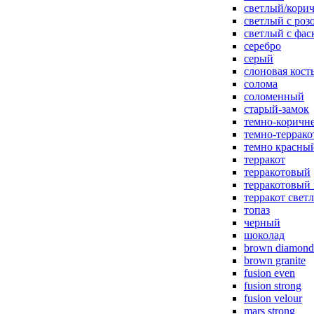
светлый/корич
светлый с роз
светлый с фас
серебро
серый
слоновая кост
солома
соломенный
старый-замок
темно-коричн
темно-террак
темно красны
терракот
терракотовый
терракотовый
терракот свет
топаз
черный
шоколад
brown diamond
brown granite
fusion even
fusion strong
fusion velour
mars strong