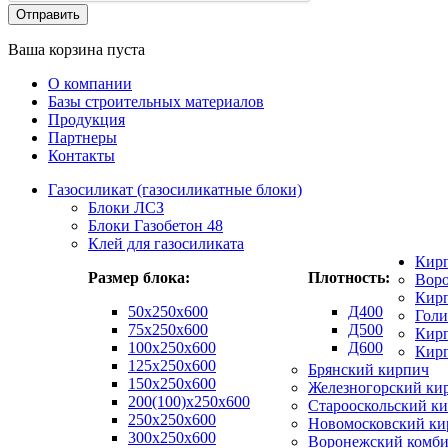
Ваша корзина пуста
О компании
Базы строительных материалов
Продукция
Партнеры
Контакты
Газосиликат (газосиликатные блоки)
Блоки ЛСЗ
Блоки Газобетон 48
Клей для газосиликата
Кир
Размер блока:
Плотность:
Вор
Кирп
50х250х600
Д400
Гол
75x250x600
Д500
Кирп
100x250x600
Д600
Кир
125x250x600
Брянский кирпич
150x250x600
Железногорский ки
200(100)x250x600
Старооскольский к
250x250x600
Новомосковский ки
300x250x600
Воронежский комби