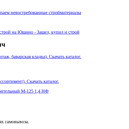
ич
нтаж, баварская кладка). Скачать каталог.
ассортимент). Скачать каталог.
оительный М-125 1,4 НФ
ях самовывоза.