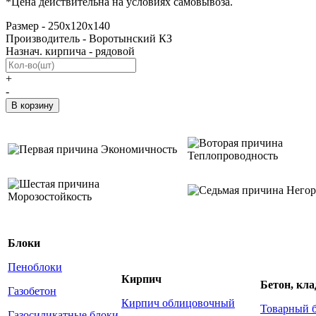
*Цена действительна на условиях самовывоза.
Размер - 250х120х140
Производитель - Воротынский КЗ
Назнач. кирпича - рядовой
+
-
Экономичность
Теплопроводность
Негор
Морозостойкость
Блоки
Пеноблоки
Кирпич
Бетон, кл
Газобетон
Кирпич облицовочный
Товарный 
Газосиликатные блоки