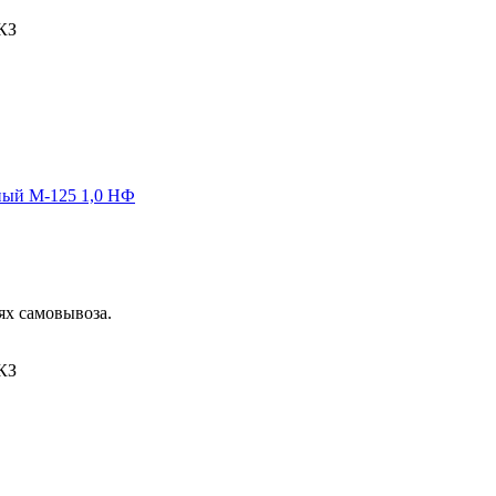
КЗ
ный М-125 1,0 НФ
ях самовывоза.
КЗ