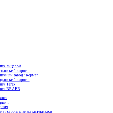
пич лицевой
отынский кирпич
ичный завод "Керма"
ицынский кирпич
ич Terex
пич BRAER
рпич
ирпич
рпич
нат строительных материалов