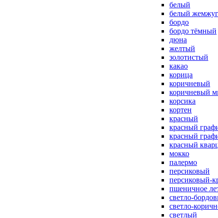
белый
белый жемжу
бордо
бордо тёмный
дюна
желтый
золотистый
какао
корица
коричневый
коричневый м
корсика
кортен
красный
красный граф
красный граф
красный квар
мокко
палермо
персиковый
персиковый-к
пшеничное ле
светло-бордо
светло-корич
светлый