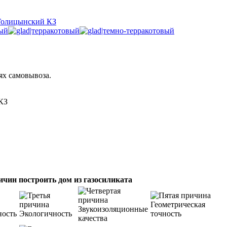
Голицынский КЗ
ях самовывоза.
КЗ
ичин построить дом из газосиликата
Геометрическая
Звукоизоляционные
ность
Экологичность
точность
качества