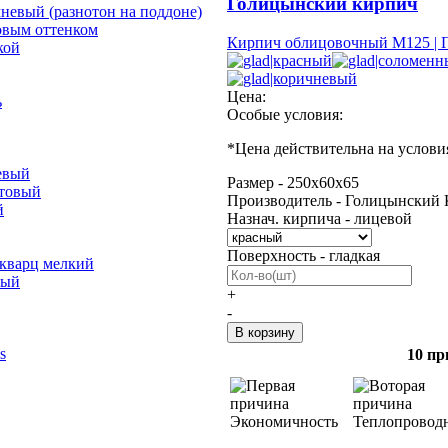
Голицынский кирпич
невый (разнотон на поддоне)
овым оттенком
Кирпич облицовочный М125 | 
кой
Цена:
ь
Особые условия:
*
Цена действительна на услови
евый
Размер - 250х60х65
отовый
Производитель - Голицынский 
й
Назнач. кирпича - лицевой
Поверхность - гладкая
 кварц мелкий
лый
+
-
s
10 пр
Экономичность
Теплопровод