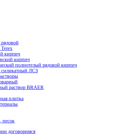
 рядовой
 Terex
ий кирпич
нский кирпич
ческий полнотелый рядовой кирпич
 силикатный ЛСЗ
растворы
товарный
ный раствор BRAER
ная плитка
териалы
, песок