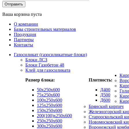
Ваша корзина пуста
О компании
Базы строительных материалов
Продукция
Партнеры
Контакты
Газосиликат (газосиликатные блоки)
Блоки ЛСЗ
Блоки Газобетон 48
Клей для газосиликата
Кир
Размер блока:
Плотность:
Вор
Кирп
50х250х600
Д400
Гол
75x250x600
Д500
Кирп
100x250x600
Д600
Кир
125x250x600
Брянский кирпич
150x250x600
Железногорский ки
200(100)x250x600
Старооскольский к
250x250x600
Новомосковский ки
300x250x600
Воронежский комби