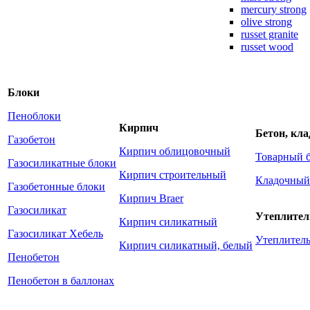
mercury strong
olive strong
russet granite
russet wood
Блоки
Пеноблоки
Кирпич
Бетон, кл
Газобетон
Кирпич облицовочный
Товарный 
Газосиликатные блоки
Кирпич строительный
Кладочный
Газобетонные блоки
Кирпич Braer
Газосиликат
Утеплител
Кирпич силикатный
Газосиликат Хебель
Утеплите
Кирпич силикатный, белый
Пенобетон
Пенобетон в баллонах