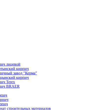
пич лицевой
отынский кирпич
ичный завод "Керма"
ицынский кирпич
ич Terex
пич BRAER
рпич
ирпич
рпич
нат строительных материалов