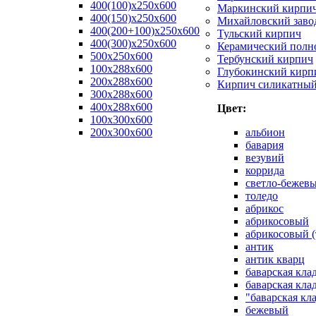
400(100)x250x600
Маркинский кирпи
400(150)x250x600
Михайловский заво
400(200+100)x250x600
Тульский кирпич
400(300)x250x600
Керамический полн
500x250x600
Тербунский кирпич
100x288x600
Глубокинский кирп
200x288x600
Кирпич силикатны
300x288x600
400x288x600
Цвет:
100х300х600
200х300х600
альбион
бавария
везувий
коррида
светло-бежев
толедо
абрикос
абрикосовый
абрикосовый (
антик
антик кварц
баварская кла
баварская кла
"баварская кл
бежевый