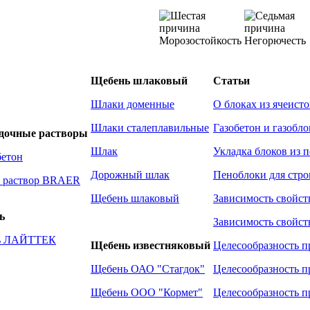
Морозостойкость
Негорючесть
Щебень шлаковый
Статьи
Шлаки доменные
О блоках из ячеисто
Шлаки сталеплавильные
Газобетон и газобло
адочные растворы
Шлак
Укладка блоков из 
бетон
Дорожный шлак
Пеноблоки для стро
 раствор BRAER
Щебень шлаковый
Зависимость свойст
ь
Зависимость свойст
ль ЛАЙТТЕК
Щебень известняковый
Целесообразность п
Щебень ОАО "Стагдок"
Целесообразность п
Щебень ООО "Кормет"
Целесообразность п