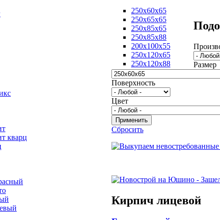
250х60х65
г
250х65х65
Подо
250х85х65
250х85х88
200х100х55
Произв
250х120х65
250х120х88
Размер
Поверхность
икс
Цвет
ит
Сбросить
ит кварц
ц
расный
то
Кирпич лицевой
вый
невый