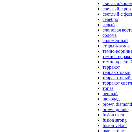
светлый/корич
светлый с роз
светлый с фас
серебро
серый
слоновая кост
солома
соломенный
старый-замок
темно-коричн
темно-террак
темно красны
терракот
терракотовый
терракотовый
терракот свет
топаз
черный
шоколад
brown diamond
brown granite
fusion even
fusion strong
fusion velour
mars strong