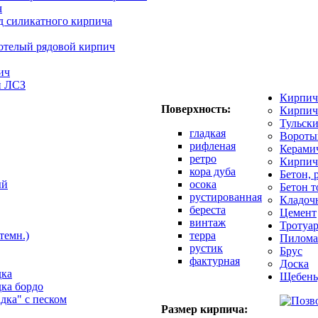
ч
д силикатного кирпича
отелый рядовой кирпич
ич
й ЛСЗ
Кирпич
Поверхность:
Кирпич
Тульск
гладкая
Вороты
рифленая
Керами
ретро
Кирпич
кора дуба
Бетон, 
ый
осока
Бетон 
рустированная
Кладоч
береста
Цемент
винтаж
Тротуар
темн.)
терра
Пилома
рустик
Брус
фактурная
Доска
дка
Щебень
дка бордо
адка" с песком
Размер кирпича: