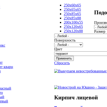
250х60х65
г
250х65х65
Подо
250х85х65
250х85х88
200х100х55
Произв
250х120х65
250х120х88
Размер
Поверхность
икс
Цвет
ит
Сбросить
ит кварц
ц
расный
то
Кирпич лицевой
вый
невый