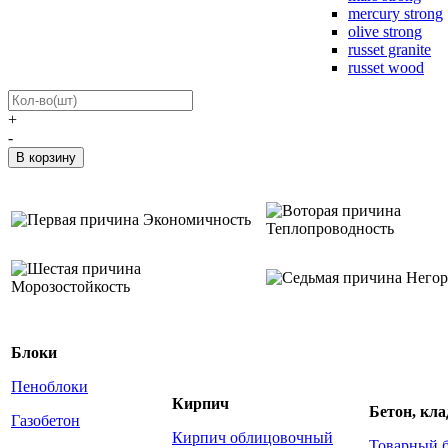
mercury strong
olive strong
russet granite
russet wood
+
-
Экономичность
Теплопроводность
Негор
Морозостойкость
Блоки
Пеноблоки
Кирпич
Бетон, кл
Газобетон
Кирпич облицовочный
Товарный 