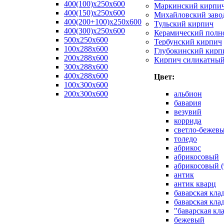
400(100)x250x600
Маркинский кирпи
400(150)x250x600
Михайловский заво
400(200+100)x250x600
Тульский кирпич
400(300)x250x600
Керамический полн
500x250x600
Тербунский кирпич
100x288x600
Глубокинский кирп
200x288x600
Кирпич силикатны
300x288x600
400x288x600
Цвет:
100х300х600
200х300х600
альбион
бавария
везувий
коррида
светло-бежев
толедо
абрикос
абрикосовый
абрикосовый (
антик
антик кварц
баварская кла
баварская кла
"баварская кл
бежевый