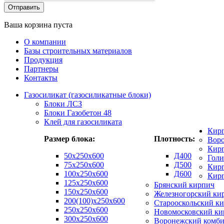
Ваша корзина пуста
О компании
Базы строительных материалов
Продукция
Партнеры
Контакты
Газосиликат (газосиликатные блоки)
Блоки ЛСЗ
Блоки Газобетон 48
Клей для газосиликата
Кир
Размер блока:
Плотность:
Вор
Кирп
50х250х600
Д400
Гол
75x250x600
Д500
Кирп
100x250x600
Д600
Кир
125x250x600
Брянский кирпич
150x250x600
Железногорский ки
200(100)x250x600
Старооскольский к
250x250x600
Новомосковский ки
300x250x600
Воронежский комби