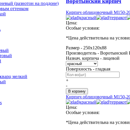
Воротынский кирпич
невый (разнотон на поддоне)
овым оттенком
Кирпич облицовочный М150-20
кой
Цена:
Особые условия:
ь
*
Цена действительна на услови
Размер - 250х120х88
евый
Производитель - Воротынский 
отовый
Назнач. кирпича - лицевой
й
Поверхность - гладкая
 кварц мелкий
+
лый
-
Кирпич облицовочный М150-20
s
Цена:
Особые условия:
*
Цена действительна на услови