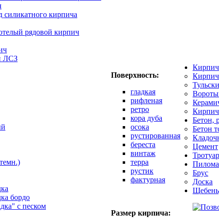
ч
д силикатного кирпича
отелый рядовой кирпич
ич
й ЛСЗ
Кирпич
Поверхность:
Кирпич
Тульск
гладкая
Вороты
рифленая
Керами
ретро
Кирпич
кора дуба
Бетон, 
ый
осока
Бетон 
рустированная
Кладоч
береста
Цемент
винтаж
Тротуар
темн.)
терра
Пилома
рустик
Брус
фактурная
Доска
дка
Щебень
дка бордо
адка" с песком
Размер кирпича: