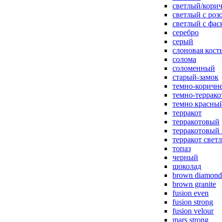
светлый/корич
светлый с роз
светлый с фас
серебро
серый
слоновая кост
солома
соломенный
старый-замок
темно-коричн
темно-террак
темно красны
терракот
терракотовый
терракотовый
терракот свет
топаз
черный
шоколад
brown diamond
brown granite
fusion even
fusion strong
fusion velour
mars strong