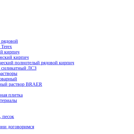
 рядовой
 Terex
ий кирпич
нский кирпич
ческий полнотелый рядовой кирпич
 силикатный ЛСЗ
растворы
товарный
ный раствор BRAER
ная плитка
териалы
, песок