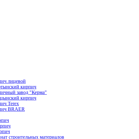
пич лицевой
отынский кирпич
ичный завод "Керма"
ицынский кирпич
ич Terex
пич BRAER
рпич
ирпич
рпич
нат строительных материалов