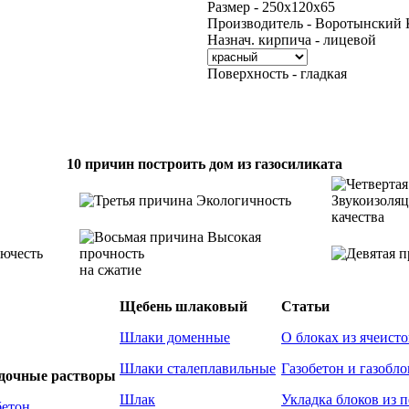
Размер - 250х120х65
Производитель - Воротынский 
Назнач. кирпича - лицевой
Поверхность - гладкая
10 причин построить дом из газосиликата
Экологичность
Звукоизоля
качества
Высокая
ючесть
прочность
на сжатие
Щебень шлаковый
Статьи
Шлаки доменные
О блоках из ячеисто
Шлаки сталеплавильные
Газобетон и газобло
адочные растворы
Шлак
Укладка блоков из 
бетон