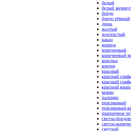
белый
белый жемжу
бордо
бордо тёмный
дюна
желтый
золотистый
какао
корица
коричневый
коричневый м
корсика
кортен
красный
красный граф
красный граф
красный квар
мокко
палермо
персиковый
персиковый-к
пшеничное ле
светло-бордо
светло-корич
светлый