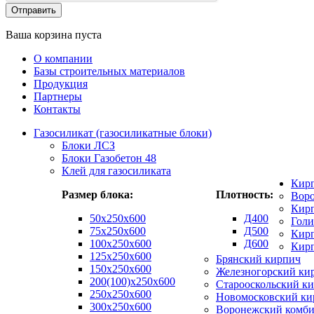
Ваша корзина пуста
О компании
Базы строительных материалов
Продукция
Партнеры
Контакты
Газосиликат (газосиликатные блоки)
Блоки ЛСЗ
Блоки Газобетон 48
Клей для газосиликата
Кир
Размер блока:
Плотность:
Вор
Кирп
50х250х600
Д400
Гол
75x250x600
Д500
Кирп
100x250x600
Д600
Кир
125x250x600
Брянский кирпич
150x250x600
Железногорский ки
200(100)x250x600
Старооскольский к
250x250x600
Новомосковский ки
300x250x600
Воронежский комби