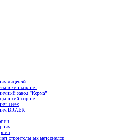
пич лицевой
отынский кирпич
ичный завод "Керма"
ицынский кирпич
ич Terex
пич BRAER
рпич
ирпич
рпич
нат строительных материалов