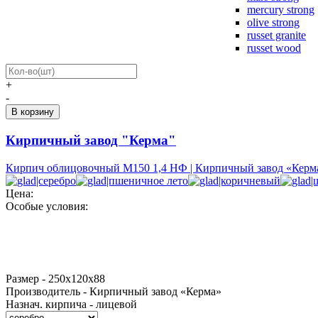
mercury strong
olive strong
russet granite
russet wood
+
-
Кирпичный завод "Керма"
Кирпич облицовочный М150 1,4 НФ | Кирпичный завод «Керм
Цена:
Особые условия:
Размер - 250х120х88
Производитель - Кирпичный завод «Керма»
Назнач. кирпича - лицевой