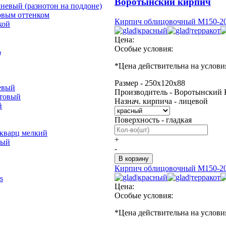
Воротынский кирпич
невый (разнотон на поддоне)
овым оттенком
Кирпич облицовочный М150-20
кой
Цена:
Особые условия:
ь
*
Цена действительна на услови
Размер - 250х120х88
евый
Производитель - Воротынский 
отовый
Назнач. кирпича - лицевой
й
Поверхность - гладкая
 кварц мелкий
+
лый
-
Кирпич облицовочный М150-20
s
Цена:
Особые условия:
*
Цена действительна на услови