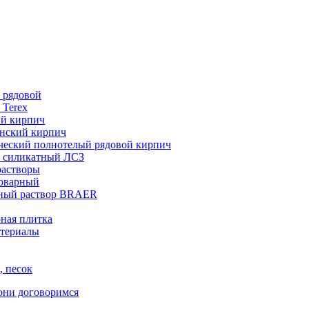
 рядовой
 Terex
ий кирпич
нский кирпич
ческий полнотелый рядовой кирпич
 силикатный ЛСЗ
растворы
товарный
ный раствор BRAER
ная плитка
териалы
, песок