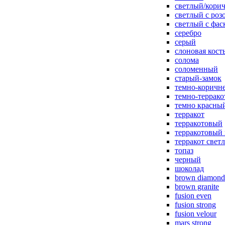
светлый/корич
светлый с роз
светлый с фас
серебро
серый
слоновая кост
солома
соломенный
старый-замок
темно-коричн
темно-террак
темно красны
терракот
терракотовый
терракотовый
терракот свет
топаз
черный
шоколад
brown diamond
brown granite
fusion even
fusion strong
fusion velour
mars strong