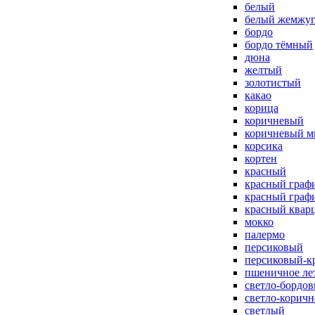
белый
белый жемжу
бордо
бордо тёмный
дюна
желтый
золотистый
какао
корица
коричневый
коричневый м
корсика
кортен
красный
красный граф
красный граф
красный квар
мокко
палермо
персиковый
персиковый-к
пшеничное ле
светло-бордо
светло-корич
светлый