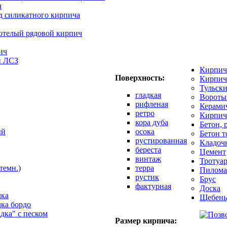
ч
д силикатного кирпича
отелый рядовой кирпич
ич
й ЛСЗ
Кирпич
Поверхность:
Кирпич
Тульск
гладкая
Вороты
рифленая
Керами
ретро
Кирпич
кора дуба
Бетон, 
ый
осока
Бетон 
рустированная
Кладоч
береста
Цемент
винтаж
Тротуар
темн.)
терра
Пилома
рустик
Брус
фактурная
Доска
дка
Щебень
дка бордо
адка" с песком
Размер кирпича: