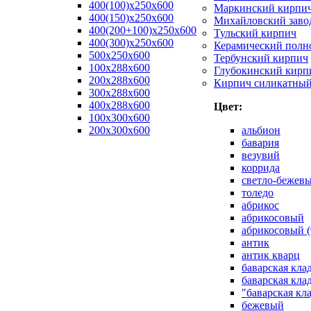
400(100)x250x600
Маркинский кирпи
400(150)x250x600
Михайловский заво
400(200+100)x250x600
Тульский кирпич
400(300)x250x600
Керамический полн
500x250x600
Тербунский кирпич
100x288x600
Глубокинский кирп
200x288x600
Кирпич силикатны
300x288x600
400x288x600
Цвет:
100х300х600
200х300х600
альбион
бавария
везувий
коррида
светло-бежев
толедо
абрикос
абрикосовый
абрикосовый (
антик
антик кварц
баварская кла
баварская кла
"баварская кл
бежевый