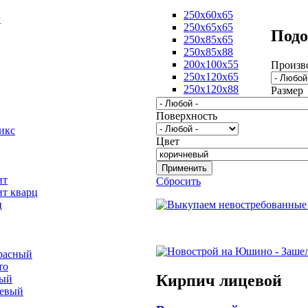
250х60х65
г
250х65х65
Подо
250х85х65
250х85х88
200х100х55
Произв
250х120х65
250х120х88
Размер
Поверхность
икс
Цвет
ит
Сбросить
ит кварц
ц
расный
то
Кирпич лицевой
вый
невый