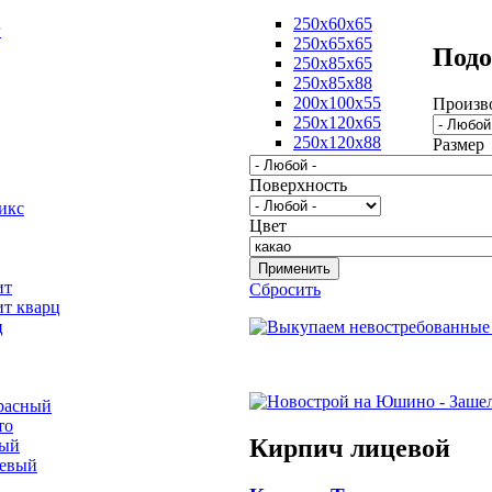
250х60х65
г
250х65х65
Подо
250х85х65
250х85х88
200х100х55
Произв
250х120х65
250х120х88
Размер
Поверхность
икс
Цвет
ит
Сбросить
ит кварц
ц
расный
то
Кирпич лицевой
вый
невый