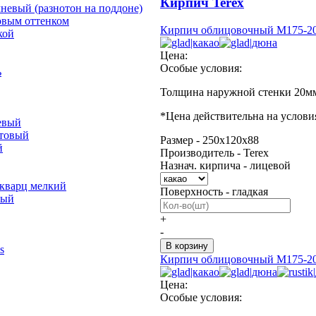
Кирпич Terex
невый (разнотон на поддоне)
овым оттенком
Кирпич облицовочный М175-200
кой
Цена:
Особые условия:
ь
Толщина наружной стенки 20м
*
Цена действительна на услови
евый
отовый
Размер - 250х120х88
й
Производитель - Terex
Назнач. кирпича - лицевой
 кварц мелкий
Поверхность - гладкая
лый
+
-
s
Кирпич облицовочный М175-200
Цена:
Особые условия: