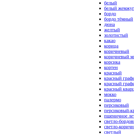
белый
белый жемжу
бордо
бордо тёмный
дюна
желтый
золотистый
какао
корица
коричневый
коричневый м
корсика
кортен
красный
красный граф
красный граф
красный квар
мокко
палермо
персиковый
персиковый-к
пшеничное ле
светло-бордо
светло-корич
светлый