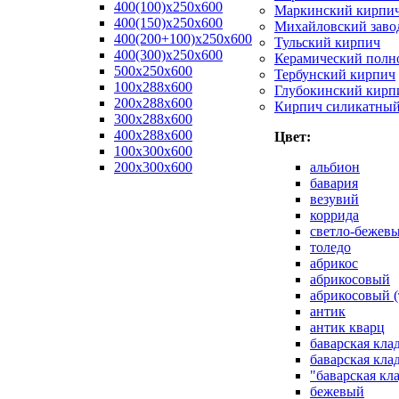
400(100)x250x600
Маркинский кирпи
400(150)x250x600
Михайловский заво
400(200+100)x250x600
Тульский кирпич
400(300)x250x600
Керамический полн
500x250x600
Тербунский кирпич
100x288x600
Глубокинский кирп
200x288x600
Кирпич силикатны
300x288x600
400x288x600
Цвет:
100х300х600
200х300х600
альбион
бавария
везувий
коррида
светло-бежев
толедо
абрикос
абрикосовый
абрикосовый (
антик
антик кварц
баварская кла
баварская кла
"баварская кл
бежевый