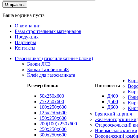
Ваша корзина пуста
О компании
Базы строительных материалов
Продукция
Партнеры
Контакты
Газосиликат (газосиликатные блоки)
Блоки ЛСЗ
Блоки Газобетон 48
Клей для газосиликата
Кир
Размер блока:
Плотность:
Вор
Кирп
50х250х600
Д400
Гол
75x250x600
Д500
Кирп
100x250x600
Д600
Кир
125x250x600
Брянский кирпич
150x250x600
Железногорский ки
200(100)x250x600
Старооскольский к
250x250x600
Новомосковский ки
300x250x600
Воронежский комби