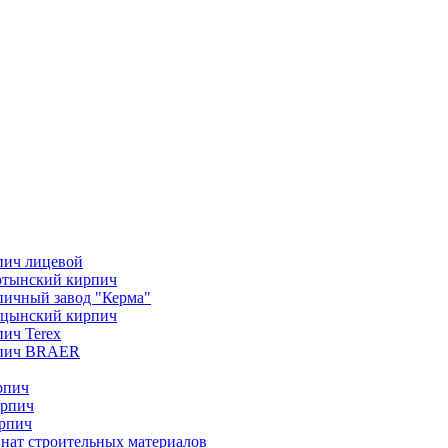
пич лицевой
отынский кирпич
ичный завод "Керма"
ицынский кирпич
ич Terex
пич BRAER
рпич
ирпич
рпич
нат строительных материалов