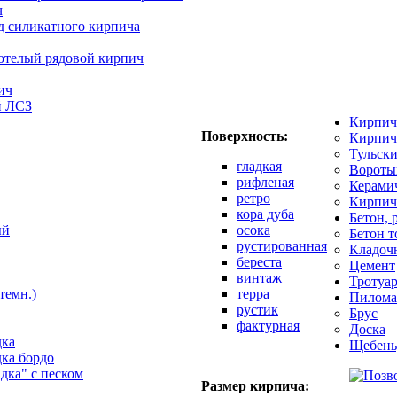
ч
д силикатного кирпича
отелый рядовой кирпич
ич
й ЛСЗ
Кирпич
Поверхность:
Кирпич
Тульск
гладкая
Вороты
рифленая
Керами
ретро
Кирпич
кора дуба
Бетон, 
ый
осока
Бетон 
рустированная
Кладоч
береста
Цемент
винтаж
Тротуар
темн.)
терра
Пилома
рустик
Брус
фактурная
Доска
дка
Щебень
дка бордо
адка" с песком
Размер кирпича: