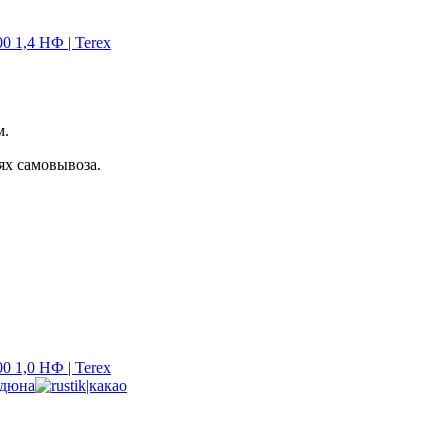
 1,4 НФ | Terex
м.
ях самовывоза.
 1,0 НФ | Terex